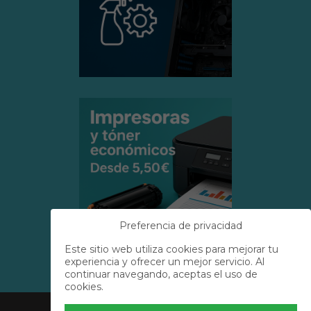
Preferencia de privacidad
Este sitio web utiliza cookies para mejorar tu
experiencia y ofrecer un mejor servicio. Al
continuar navegando, aceptas el uso de
cookies.
Acerca de Nosotros